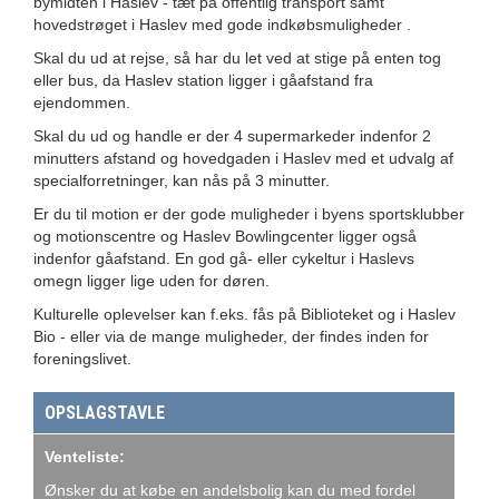
bymidten i Haslev - tæt på offentlig transport samt
hovedstrøget i Haslev med gode indkøbsmuligheder .
Skal du ud at rejse, så har du let ved at stige på enten tog
eller bus, da Haslev station ligger i gåafstand fra
ejendommen.
Skal du ud og handle er der 4 supermarkeder indenfor 2
minutters afstand og hovedgaden i Haslev med et udvalg af
specialforretninger, kan nås på 3 minutter.
Er du til motion er der gode muligheder i byens sportsklubber
og motionscentre og Haslev Bowlingcenter ligger også
indenfor gåafstand. En god gå- eller cykeltur i Haslevs
omegn ligger lige uden for døren.
Kulturelle oplevelser kan f.eks. fås på Biblioteket og i Haslev
Bio - eller via de mange muligheder, der findes inden for
foreningslivet.
OPSLAGSTAVLE
Venteliste:
Ønsker du at købe en andelsbolig kan du med fordel